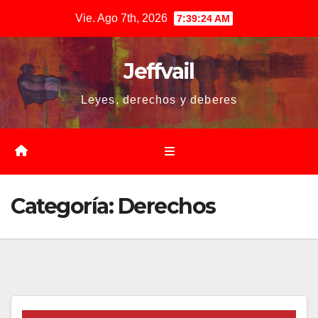
Saltar
Vie. Ago 7th, 2026
7:39:24 AM
al
contenido
Jeffvail
Leyes, derechos y deberes
Categoría:
Derechos