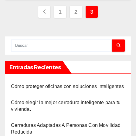
Paginación
1
2
3
de
entradas
Entradas Recientes
Cómo proteger oficinas con soluciones inteligentes
Cómo elegir la mejor cerradura inteligente para tu
vivienda.
Cerraduras Adaptadas A Personas Con Movilidad
Reducida