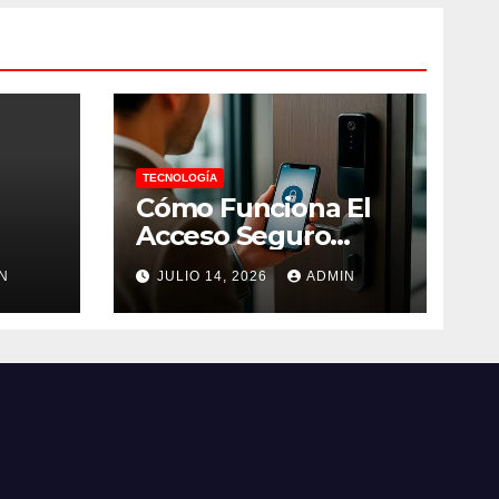
TECNOLOGÍA
Cómo Funciona El
Acceso Seguro
Desde El Teléfono
N
JULIO 14, 2026
ADMIN
cida