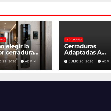
DAD
ACTUALIDAD
 elegir la
Cerraduras
r cerradura
Adaptadas A
ligente para tu
Personas Con
O 29, 2026
ADMIN
JULIO 20, 2026
ADMI
enda.
Movilidad Redu