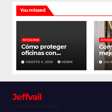
You missed
ACTUALIDAD
ACTUALI
Cómo proteger
Cómo
oficinas con
mejo
soluciones
inte
AGOSTO 4, 2026
ADMIN
JULI
inteligentes
vivi
Jeffvail
Leyes, derechos y deberes