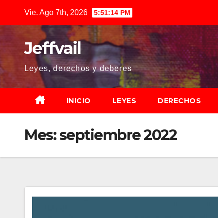
Saltar
Vie. Ago 7th, 2026
5:51:14 PM
al
contenido
Jeffvail
Leyes, derechos y deberes
INICIO
LEYES
DERECHOS
Mes:
septiembre 2022