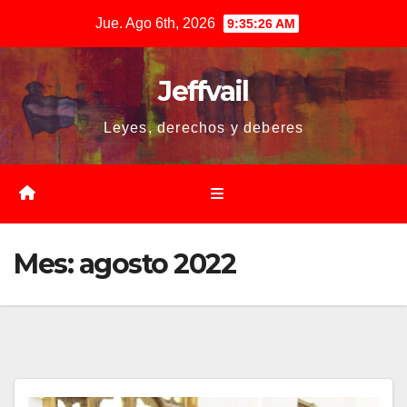
Saltar
Jue. Ago 6th, 2026
9:35:26 AM
al
contenido
Jeffvail
Leyes, derechos y deberes
Mes:
agosto 2022