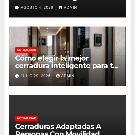
AGOSTO 4, 2026
ADMIN
ACTUALIDAD
Cómo elegir la mejor
cerradura inteligente para tu
vivienda.
JULIO 29, 2026
ADMIN
ACTUALIDAD
Cerraduras Adaptadas A
Personas Con Movilidad