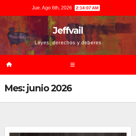
Saltar
Jue. Ago 6th, 2026
2:14:08 AM
al
contenido
Jeffvail
Leyes, derechos y deberes
Mes:
junio 2026