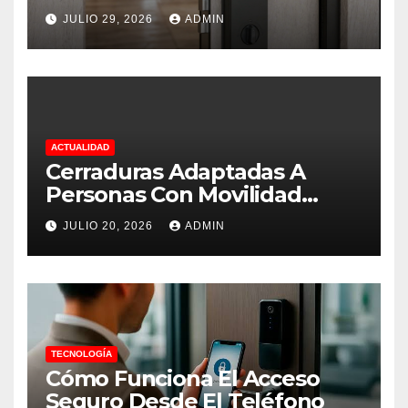
vivienda.
JULIO 29, 2026
ADMIN
ACTUALIDAD
Cerraduras Adaptadas A
Personas Con Movilidad
Reducida
JULIO 20, 2026
ADMIN
TECNOLOGÍA
Cómo Funciona El Acceso
Seguro Desde El Teléfono