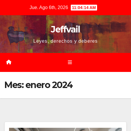
Saltar
Jue. Ago 6th, 2026
11:04:14 AM
al
contenido
Jeffvail
Leyes, derechos y deberes
Mes:
enero 2024